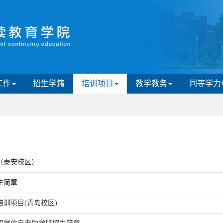
工作
招生学籍
培训项目
教学教务
同等学力
（泰安校区）
生简章
训项目(青岛校区)