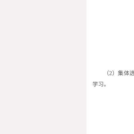
（
2
）集体
学习。