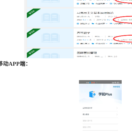
移动
APP
端：