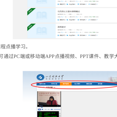
课程点播学习。
可通过
PC
端或移动端
APP
点播视频、
PPT
课件、教学