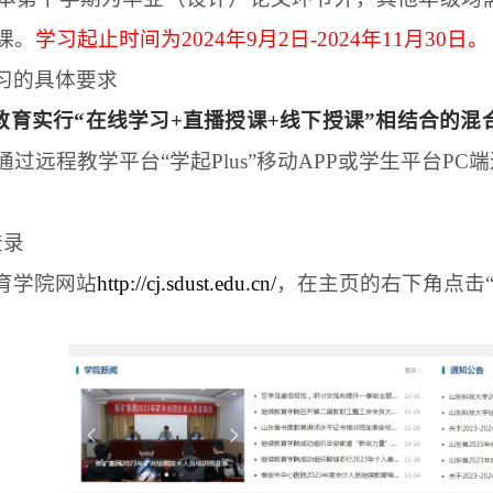
课。
学习起止时间为
2024
年
9
月
2
日
-2024
年
11
月
30
日。
习的具体要求
教育实行“在线学习
+
直播授课
+
线下授课”相结合的混
通过远程教学平台“学起
Plus
”移动
APP
或学生平台
PC
端
登录
育学院网站
http://cj.sdust.edu.cn/
，在主页的右下角点击