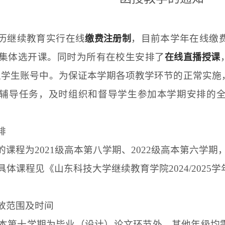
历继续教育实行在线
，目前本学年在线缴
缴费注册制
集体选开课。同时为所有在校生安排了
在线直播授课
位学生账号中。为保证本学期各项教学环节的正常实施
辅导任务，及时组织和督导学生参加本学期安排的
排
的课程为
2021
级高本第八学期、
2022
级高本第六学期
具体课程见《山东科技大学继续教育学院
2024/2025
学
放范围及时间
本第十学期为毕业（设计）论文环节外，其他年级均