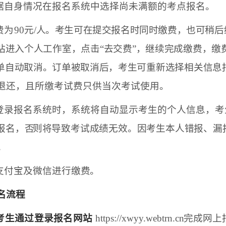
根据自身情况在报名系统中选择尚未满额的考点报名。
费为
90
元/人。考生可在提交报名时同时缴费，也可
稍后
站进入
个人工作室，点击“去交费”，继续完成缴费，缴
单自动取消。订单被取消后，
考生可重新选择相关信息
退还，且所缴考试费只供当次考试使用。
次登录报名系统时，系统将自动显示考生的个人信息，
考
报名，否
则将导致考试成绩无效。因考生本人错报、漏
。
持支付宝及微信进行缴费。
名流程
考生通过登录报名网站
https://xwyy.webtrn.cn
完
成网上